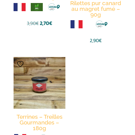
Rilettes pur canard
au magret fumé –
90g
Le
Le
3,90
€
2,70
€
prix
prix
initial
actuel
2,90
€
était :
est :
3,90€.
2,70€.
Terrines – Treilles
Gourmandes –
180g