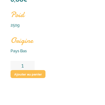
Poid
250g
Origine
Pays Bas
quantité
de
Ajouter au panier
Truffe
Noix
Pécan-
250g