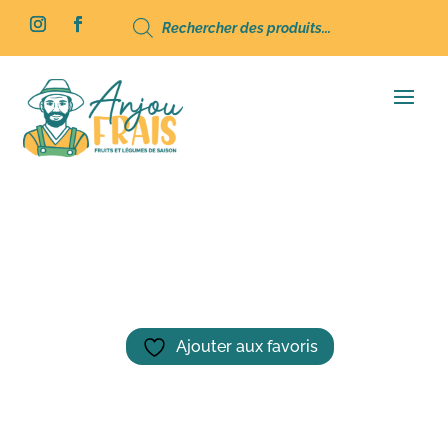
Recherche
de
produits
Accueil
/
Épicerie
/ Truffe Noix Pécan-250g
Ajouter aux favoris