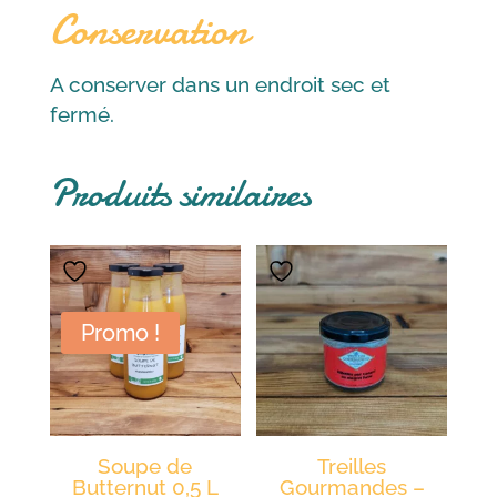
Conservation
A conserver dans un endroit sec et
fermé.
Produits similaires
Promo !
Soupe de
Treilles
Butternut 0,5 L
Gourmandes –