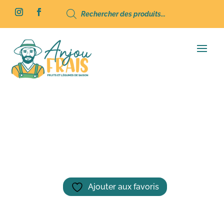
Recherche
de
produits
Accueil
/
Boissons
/
Jus / Sirop
/ Jus de
Pomme/ Poire – Anjou Frais – 1L
Ajouter aux favoris