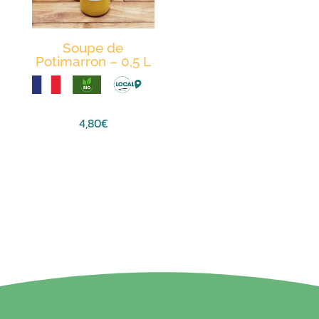
peuvent
être
Soupe de
choisies
Potimarron – 0,5 L
sur
la
page
4,80
€
du
produit