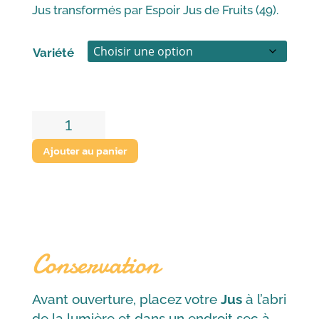
Jus transformés par Espoir Jus de Fruits (49).
Variété
quantité
de
Ajouter au panier
Jus
de
Pomme/
Poire
-
Conservation
Anjou
Frais
-
Avant ouverture, placez votre
Jus
à l’abri
1L
de la lumière et dans un endroit sec à