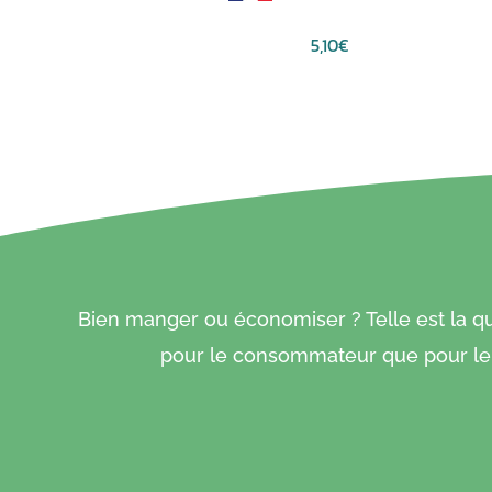
5,10
€
Ce
produit
a
plusieurs
variations.
Les
options
peuvent
être
Bien manger ou économiser ? Telle est la que
choisies
pour le consommateur que pour le p
sur
la
page
du
produit