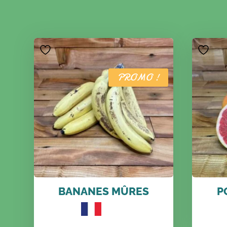
PROMO !
BANANES MÛRES
P