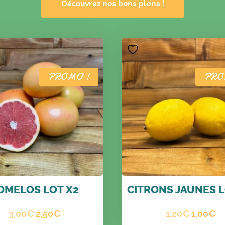
Découvrez nos bons plans !
PROMO !
PRO
OMELOS LOT X2
CITRONS JAUNES L
Le
Le
Le
L
3,00
€
2,50
€
1,20
€
1,00
€