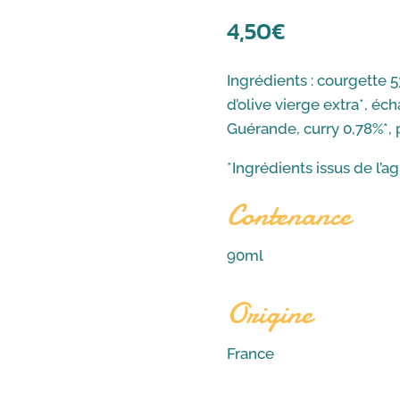
4,50
€
Ingrédients : courgette 
d’olive vierge extra*, éch
Guérande, curry 0,78%*, 
*Ingrédients issus de l’a
Contenance
90ml
Origine
France