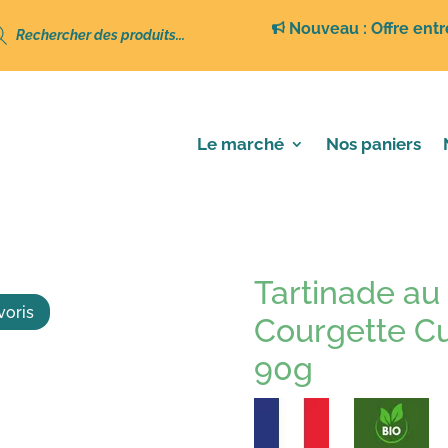
erche
Nouveau : Offre entr
its
Le marché
Nos paniers
ais, Courgette Curry – So Chèvre – 90g
Tartinade au 
voris
Courgette Cu
90g