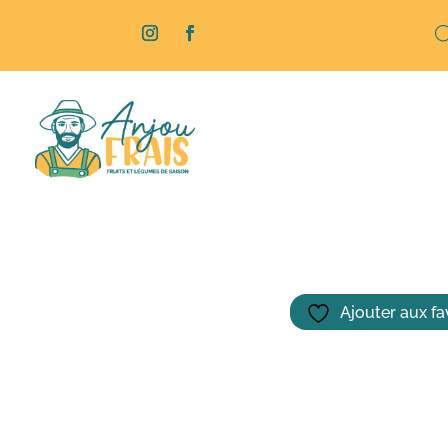
Rech
de
produ
Accueil
/
Épicerie
/ Tartinade au Chèvre Fr
Ajouter aux fa