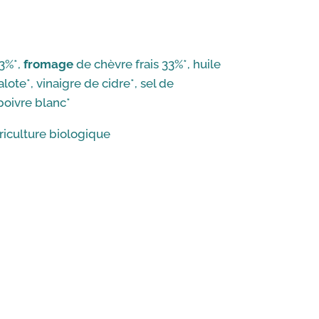
53%*,
fromage
de chèvre frais 33%*, huile
alote*, vinaigre de cidre*, sel de
poivre blanc*
griculture biologique