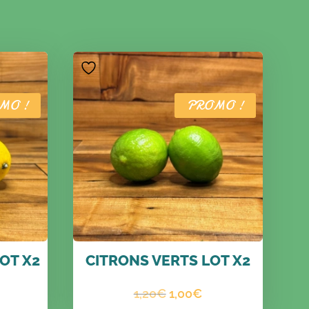
MO !
PROMO !
OT X2
CITRONS VERTS LOT X2
e
Le
Le
1,20
€
1,00
€