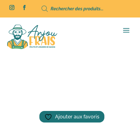
Recherche
de
produits
Accueil
/
Épicerie
/ Moutarde de Dijon –
Huilerie Vernoilaise – 200g
Ajouter aux favoris