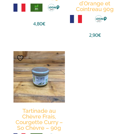
d’Orange et
Cointreau 90g
4,80
€
2,90
€
Tartinade au
Chèvre Frais,
Courgette Curry –
So Chèvre – 90g