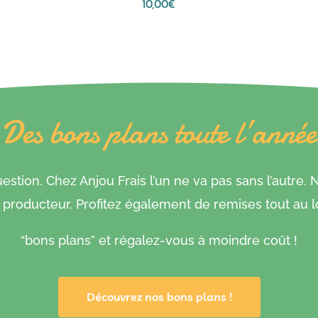
10,00
€
Ce
produit
a
plusieurs
variations.
Les
Des bons plans toute l’année
options
peuvent
être
stion. Chez Anjou Frais l’un ne va pas sans l’autre.
choisies
roducteur. Profitez également de remises tout au l
sur
la
“bons plans” et régalez-vous à moindre coût !
page
du
produit
Découvrez nos bons plans !