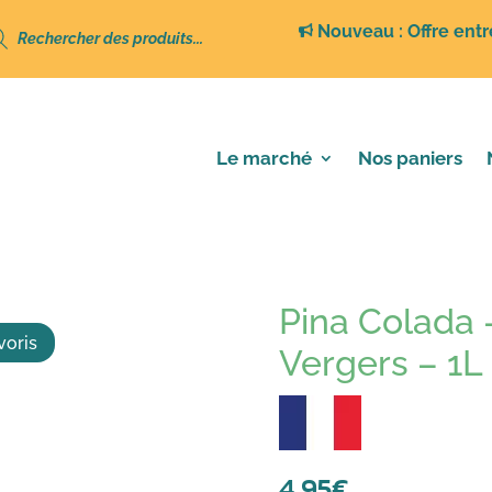
erche
Nouveau : Offre entr
its
Le marché
Nos paniers
lada – Finesse des Vergers – 1L
Pina Colada 
voris
Vergers – 1L
4,95
€