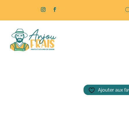
Rech
de
produ
Accueil
/
Boissons
/
Jus / Sirop
/ Pina Co
Ajouter aux fa