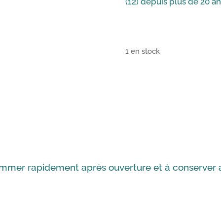
(12) depuis plus de 20 a
1 en stock
quantité
de
Pina
Colada
-
Finesse
des
Vergers
mer rapidement après ouverture et à conserver au
-
1L