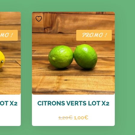
MO !
PROMO !
OT X2
CITRONS VERTS LOT X2
e
Le
Le
1,20
€
1,00
€
ix
prix
prix