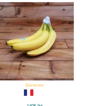
Bananes
2,40
€
/kg