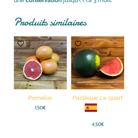
une
conservation
jusqu\\\’à 3 mois.
Produits similaires
Pomelos
Pastèque Le quart
1,50
€
4,50
€