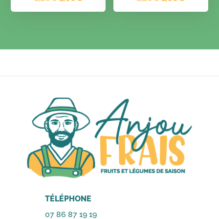
prix
prix
prix
prix
initial
actuel
initial
actuel
était :
est :
était :
est :
1,20€.
1,00€.
1,20€.
1,00€.
TÉLÉPHONE
07 86 87 19 19