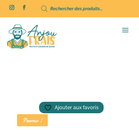
Recherche
de
produits
Accueil
/
Fruits
/ Citrons Jaunes Bio Lot x2
Ajouter aux favoris
Promo !