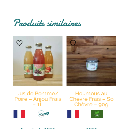
Produits similaires
Jus de Pomme/
Houmous au
Poire – Anjou Frais
Chèvre Frais – So
– 1L
Chèvre – 90g