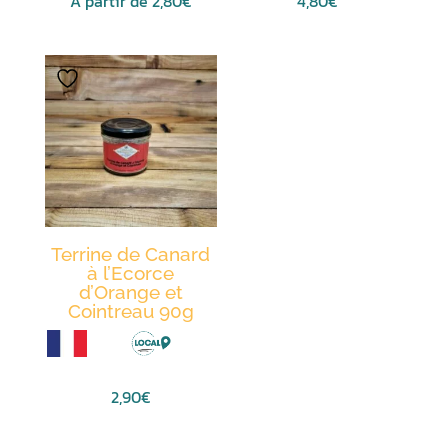
A partir de
2,80
€
4,80
€
Ce
produit
a
plusieurs
variations.
Les
options
peuvent
être
Terrine de Canard
choisies
à l’Ecorce
sur
d’Orange et
Cointreau 90g
la
page
du
produit
2,90
€