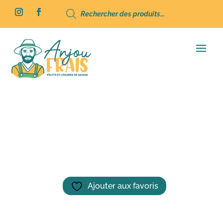
Recherche
de
produits
Accueil
/
Épicerie
/ Soupe de Potimarron –
0,5 L
Ajouter aux favoris