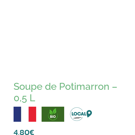
Soupe de Potimarron –
0,5 L
4,80
€