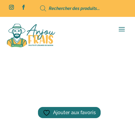
Recherche
de
produits
Accueil
/
Boissons
/
Jus / Sirop
/ Thés et
infusions – Finesse des Vergers – 1L
Ajouter aux favoris