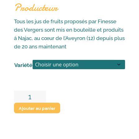
Producteur
Tous les jus de fruits proposés par Finesse
des Vergers sont mis en bouteille et produits
à Najac, au cœur de l’Aveyron (12) depuis plus
de 20 ans maintenant
Variété
quantité
de
Ajouter au panier
Thés
et
infusions
-