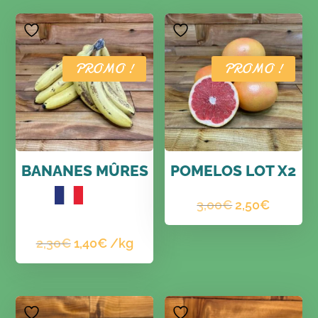
PROMO !
PROMO !
BANANES MÛRES
POMELOS LOT X2
Le
Le
3,00
€
2,50
€
Le
Le
prix
prix
2,30
€
1,40
€
/kg
prix
prix
initial
actuel