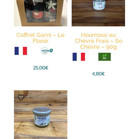
Coffret Garni – Le
Houmous au
Plaisir
Chèvre Frais – So
Chèvre – 90g
25,00
€
4,80
€