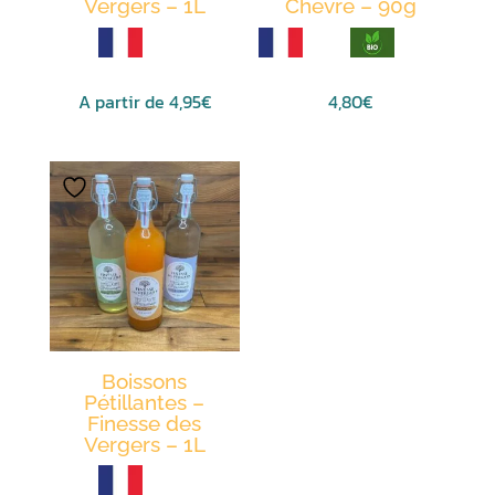
Vergers – 1L
Chèvre – 90g
A partir de
4,95
€
4,80
€
Ce
produit
a
plusieurs
variations.
Les
options
peuvent
être
Boissons
choisies
Pétillantes –
sur
Finesse des
Vergers – 1L
la
page