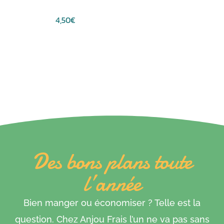
du
produit
4,50
€
Ce
produit
a
plusieurs
variations.
Les
options
peuvent
être
choisies
Des bons plans toute
sur
l’année
la
page
du
Bien manger ou économiser ? Telle est la
produit
question. Chez Anjou Frais l’un ne va pas sans