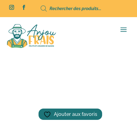
Recherche
de
produits
Accueil
/
Épicerie
/ Gaspacho De Courgettes
– 0,75 L
Ajouter aux favoris