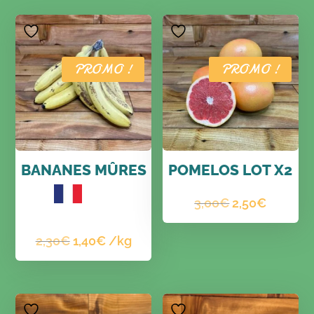
PROMO !
PROMO !
BANANES MÛRES
POMELOS LOT X2
Le
Le
3,00
€
2,50
€
Le
Le
prix
prix
2,30
€
1,40
€
/kg
prix
prix
initial
actuel