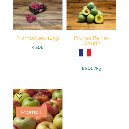
Framboises 125g
Prunes Reine-
Claude
4,50
€
6,50
€
/kg
Promo !