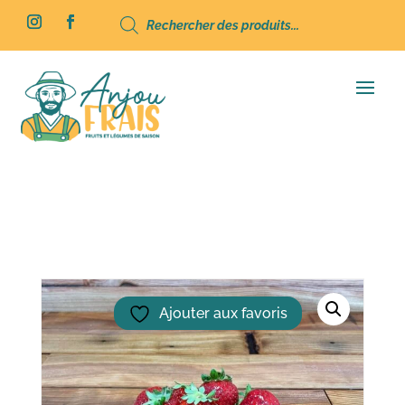
Recherche
de
produits
Accueil
/
Fruits
/ Fraises barquette 500g
Ajouter aux favoris